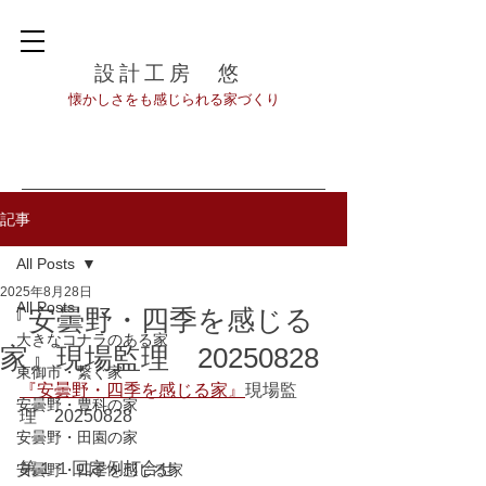
設計工房 悠
​懐かしさをも感じられる家づくり
記事
All Posts
2025年8月28日
All Posts
『安曇野・四季を感じる
大きなコナラのある家
家』現場監理 20250828
東御市・繋ぐ家
『安曇野・四季を感じる家』
現場監
安曇野・豊科の家
理　20250828
安曇野・田園の家
第１１回定例打合せ
安曇野・四季を感じる家