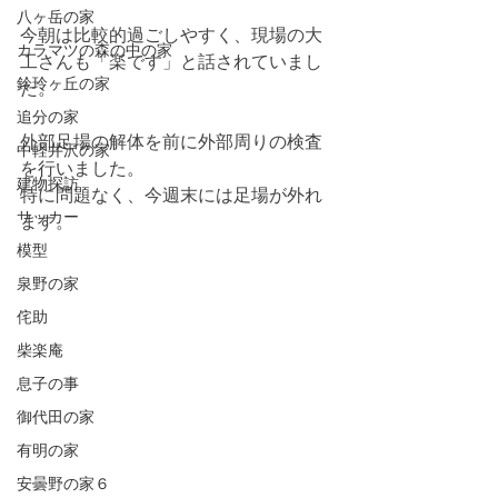
八ヶ岳の家
今朝は比較的過ごしやすく、現場の大
カラマツの森の中の家
工さんも「楽です」と話されていまし
鈴玲ヶ丘の家
た。
追分の家
外部足場の解体を前に外部周りの検査
中軽井沢の家
を行いました。
建物探訪
特に問題なく、今週末には足場が外れ
サッカー
ます。
模型
泉野の家
侘助
柴楽庵
息子の事
御代田の家
有明の家
安曇野の家６