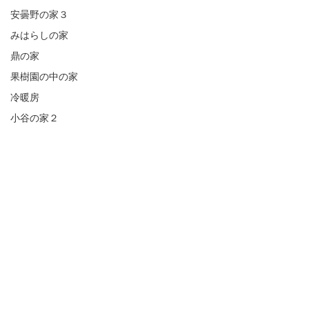
安曇野の家３
みはらしの家
鼎の家
果樹園の中の家
冷暖房
小谷の家２