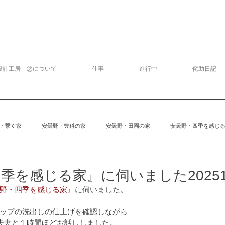
設計工房 悠について
仕事
進行中
侘助日記
・繋ぐ家
安曇野・豊科の家
安曇野・田園の家
安曇野・四季を感じ
追分の家
中軽井沢の家
建物探訪
サッカー
模型
季を感じる家』に伺いました20251
野・四季を感じる家』
に伺いました。
安曇野の家６
Kさんの家
ぱおぱお
安曇野の家１
安曇
ップの洗出しの仕上げを確認しながら
夫妻と１時間ほどお話ししました。