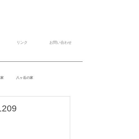
リンク
お問い合わせ
る家
八ヶ岳の家
泉野の家
侘助
柴楽庵
209
野の家２
安曇野の家４