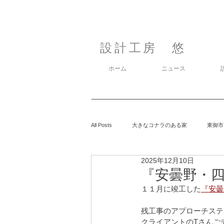
設計工房 悠
ホーム
ニュース
All Posts
大きなコナラのある家
東御市
2025年12月10日
カラマツの森の中の家
鈴玲ヶ丘の家
『安曇野・四
１１月に竣工した
『安曇
息子の事
御代田の家
有明の家
残工事のアプローチステ
クライアントのTさんご