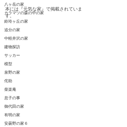
八ヶ岳の家
本には『元気な家』で掲載されていま
カラマツの森の中の家
す。
鈴玲ヶ丘の家
追分の家
中軽井沢の家
建物探訪
サッカー
模型
泉野の家
侘助
柴楽庵
息子の事
御代田の家
有明の家
安曇野の家６