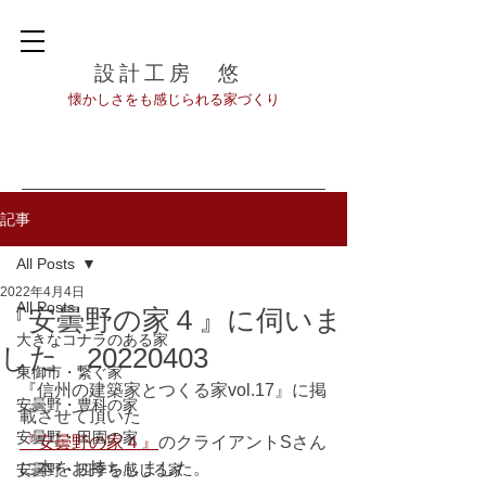
設計工房 悠
​懐かしさをも感じられる家づくり
記事
All Posts
2022年4月4日
All Posts
『安曇野の家４』に伺いま
大きなコナラのある家
した 20220403
東御市・繋ぐ家
『信州の建築家とつくる家vol.17』に掲
安曇野・豊科の家
載させて頂いた
安曇野・田園の家
『安曇野の家４』
のクライアントSさん
に本をお持ちしました。
安曇野・四季を感じる家