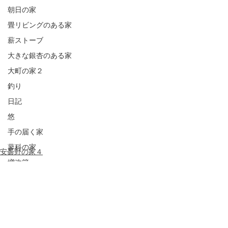
朝日の家
畳リビングのある家
薪ストーブ
大きな銀杏のある家
大町の家２
釣り
日記
悠
手の届く家
蓼科の家
安曇野の家４
増改築
写真
コメント
大町の家１
半屋外デッキ
アフターケア
コメントを追加…