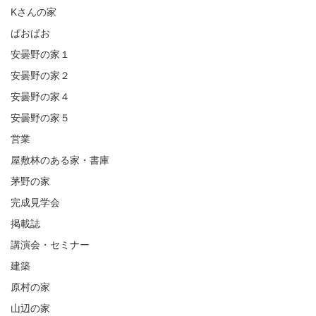
Kさんの家
ぱおぱお
安曇野の家１
安曇野の家２
安曇野の家４
安曇野の家５
営業
屋敷林のある家・書庫
茅野の家
完成見学会
掲載誌
講演会・セミナー
建築
原村の家
山辺の家