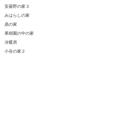
安曇野の家３
みはらしの家
鼎の家
果樹園の中の家
冷暖房
小谷の家２