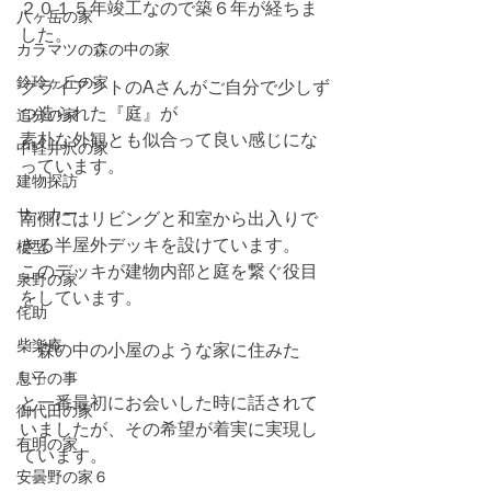
２０１５年竣工なので築６年が経ちま
八ヶ岳の家
した。
カラマツの森の中の家
鈴玲ヶ丘の家
クライアントのAさんがご自分で少しず
つ造られた『庭』が
追分の家
素朴な外観とも似合って良い感じにな
中軽井沢の家
っています。
建物探訪
サッカー
南側にはリビングと和室から出入りで
きる半屋外デッキを設けています。
模型
このデッキが建物内部と庭を繋ぐ役目
泉野の家
をしています。
侘助
柴楽庵
「森の中の小屋のような家に住みた
い」
息子の事
と一番最初にお会いした時に話されて
御代田の家
いましたが、その希望が着実に実現し
有明の家
ています。
安曇野の家６