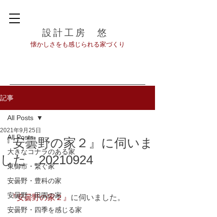
設計工房 悠
​懐かしさをも感じられる家づくり
記事
All Posts
2021年9月25日
All Posts
『安曇野の家２』に伺いま
大きなコナラのある家
した 20210924
東御市・繋ぐ家
安曇野・豊科の家
安曇野・田園の家
『安曇野の家２』
に伺いました。
安曇野・四季を感じる家