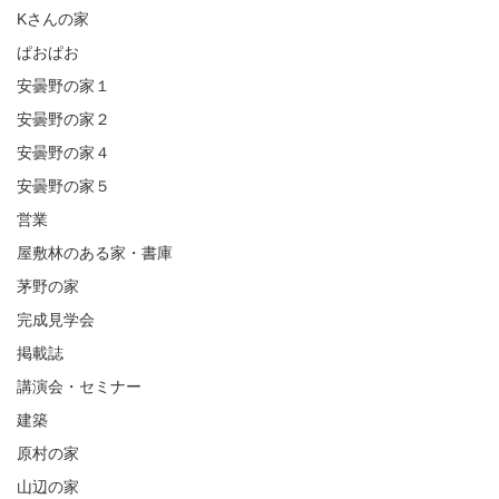
Kさんの家
ぱおぱお
安曇野の家１
安曇野の家２
安曇野の家４
安曇野の家５
営業
屋敷林のある家・書庫
茅野の家
完成見学会
掲載誌
講演会・セミナー
建築
原村の家
山辺の家