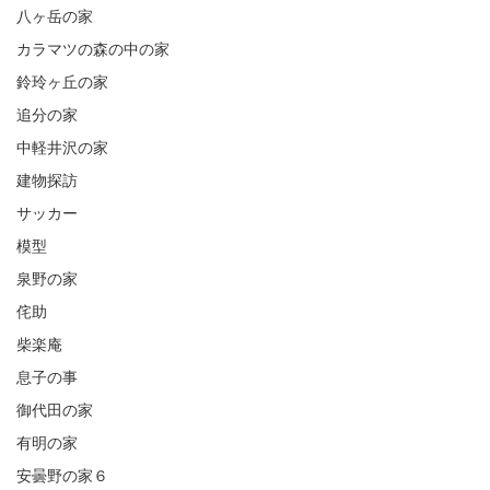
八ヶ岳の家
カラマツの森の中の家
鈴玲ヶ丘の家
追分の家
中軽井沢の家
建物探訪
サッカー
模型
泉野の家
侘助
柴楽庵
息子の事
御代田の家
有明の家
安曇野の家６