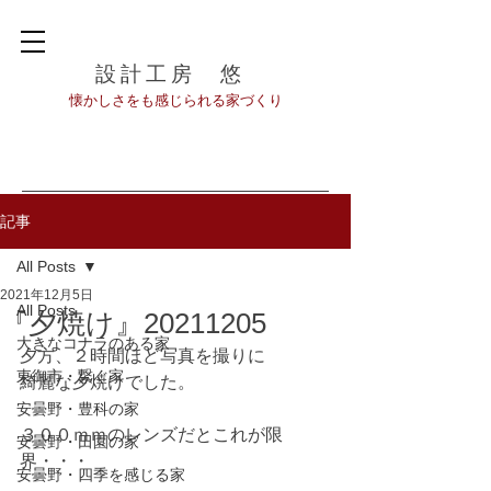
設計工房 悠
​懐かしさをも感じられる家づくり
記事
All Posts
2021年12月5日
All Posts
『夕焼け』20211205
大きなコナラのある家
夕方、２時間ほど写真を撮りに
東御市・繋ぐ家
綺麗な夕焼けでした。
安曇野・豊科の家
３００ｍｍのレンズだとこれが限
安曇野・田園の家
界・・・
安曇野・四季を感じる家