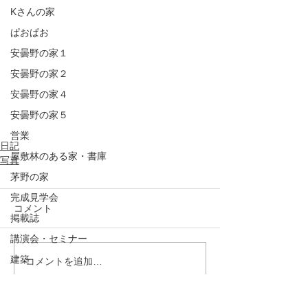
Kさんの家
ぱおぱお
安曇野の家１
安曇野の家２
安曇野の家４
安曇野の家５
営業
日記
屋敷林のある家・書庫
写真
茅野の家
完成見学会
コメント
掲載誌
講演会・セミナー
建築
コメントを追加…
原村の家
山辺の家