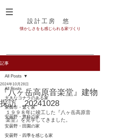
設計工房 悠
​懐かしさをも感じられる家づくり
記事
All Posts
2024年10月28日
All Posts
『八ヶ岳高原音楽堂』建物
大きなコナラのある家
探訪 20241028
東御市・繋ぐ家
１９９８年に竣工した『八ヶ岳高原音
安曇野・豊科の家
楽堂』を見学してきました。
安曇野・田園の家
安曇野・四季を感じる家