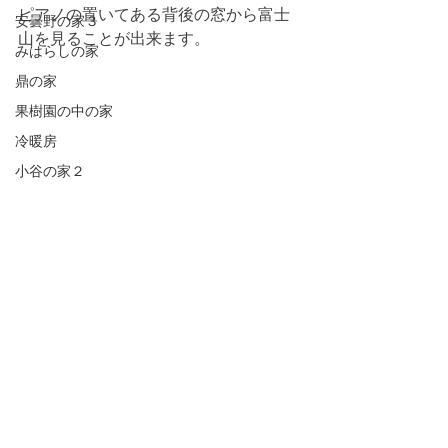
ピアノの置いてある背後の窓から富士
安曇野の家３
山を見ることが出来ます。
みはらしの家
鼎の家
果樹園の中の家
冷暖房
小谷の家２
建築
建物探訪
日記