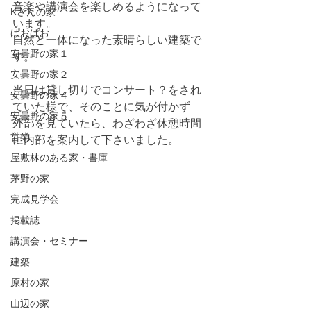
音楽や講演会を楽しめるようになって
Kさんの家
います。
ぱおぱお
自然と一体になった素晴らしい建築で
安曇野の家１
す。
安曇野の家２
当日は貸し切りでコンサート？をされ
安曇野の家４
ていた様で、そのことに気が付かず
安曇野の家５
外部を見ていたら、わざわざ休憩時間
営業
に内部を案内して下さいました。
屋敷林のある家・書庫
茅野の家
完成見学会
掲載誌
講演会・セミナー
建築
原村の家
山辺の家