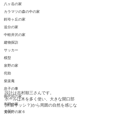
八ヶ岳の家
カラマツの森の中の家
鈴玲ヶ丘の家
追分の家
中軽井沢の家
建物探訪
サッカー
模型
泉野の家
侘助
柴楽庵
息子の事
設計は吉村順三さんです。
御代田の家
ホールは木を多く使い、大きな開口部
有明の家
(木製サッシ？)から周囲の自然を感じな
がら
安曇野の家６