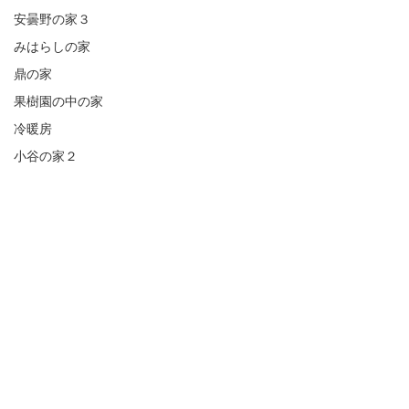
安曇野の家３
みはらしの家
鼎の家
果樹園の中の家
冷暖房
小谷の家２