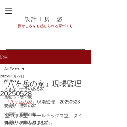
設計工房 悠
​懐かしさをも感じられる家づくり
記事
All Posts
2025年5月29日
All Posts
『八ヶ岳の家』現場監理
大きなコナラのある家
20250528
東御市・繋ぐ家
『八ヶ岳の家』
現場監理　20250528
安曇野・豊科の家
安曇野・田園の家
壁の漆喰塗、モールテックス塗、タイ
ル貼りが終わりました。
安曇野・四季を感じる家