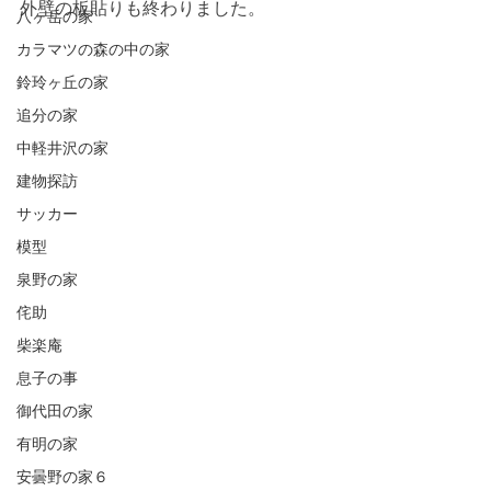
外壁の板貼りも終わりました。
八ヶ岳の家
カラマツの森の中の家
鈴玲ヶ丘の家
追分の家
中軽井沢の家
建物探訪
サッカー
模型
泉野の家
侘助
柴楽庵
息子の事
御代田の家
有明の家
安曇野の家６