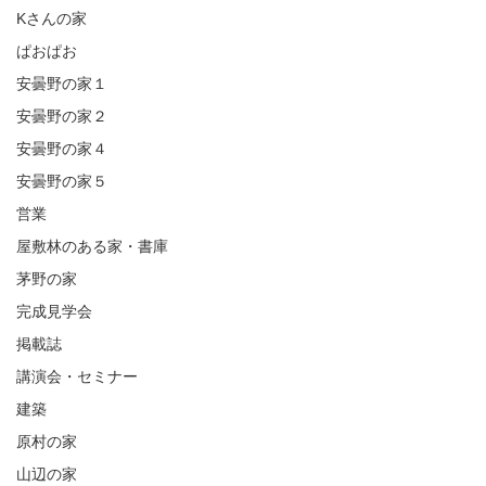
Kさんの家
ぱおぱお
安曇野の家１
安曇野の家２
安曇野の家４
安曇野の家５
営業
屋敷林のある家・書庫
茅野の家
完成見学会
掲載誌
講演会・セミナー
建築
原村の家
山辺の家