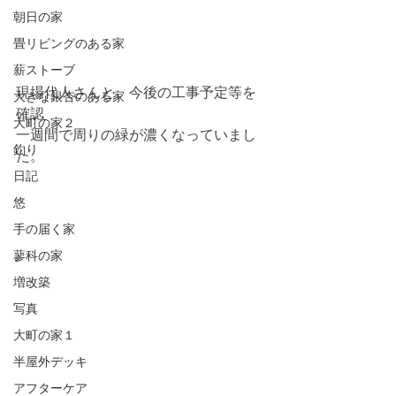
朝日の家
畳リビングのある家
薪ストーブ
現場代人さんと、今後の工事予定等を
大きな銀杏のある家
確認
大町の家２
一週間で周りの緑が濃くなっていまし
釣り
た。
日記
悠
手の届く家
蓼科の家
増改築
写真
大町の家１
半屋外デッキ
アフターケア