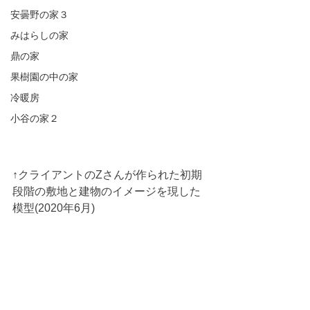
安曇野の家３
みはらしの家
鼎の家
果樹園の中の家
冷暖房
小谷の家２
↑クライアントのZさんが作られた初期
段階の敷地と建物のイメージを現した
模型(2020年6月)
設計工房　悠では珍しく？超スローペ
ースで進んでいます。