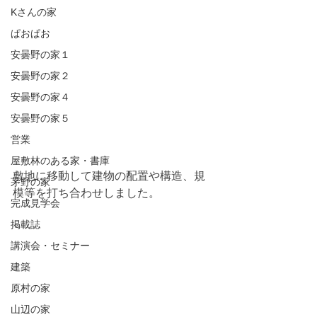
Kさんの家
ぱおぱお
安曇野の家１
安曇野の家２
安曇野の家４
安曇野の家５
営業
屋敷林のある家・書庫
敷地に移動して建物の配置や構造、規
茅野の家
模等を打ち合わせしました。
完成見学会
掲載誌
講演会・セミナー
建築
原村の家
山辺の家