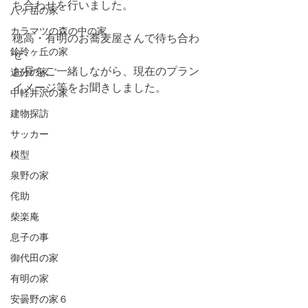
ち合わせを行いました。
八ヶ岳の家
カラマツの森の中の家
穂高・有明のお蕎麦屋さんで待ち合わ
鈴玲ヶ丘の家
せ
お昼をご一緒しながら、現在のプラン
追分の家
イメージ等をお聞きしました。
中軽井沢の家
建物探訪
サッカー
模型
泉野の家
侘助
柴楽庵
息子の事
御代田の家
有明の家
安曇野の家６