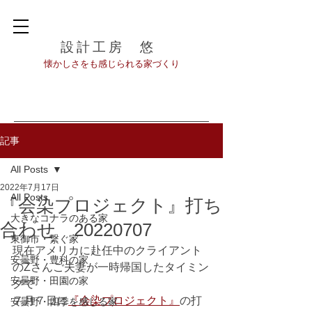
設計工房 悠
​懐かしさをも感じられる家づくり
記事
All Posts
2022年7月17日
All Posts
『会染プロジェクト』打ち
大きなコナラのある家
合わせ 20220707
東御市・繋ぐ家
現在アメリカに赴任中のクライアント
安曇野・豊科の家
のZさんご夫妻が一時帰国したタイミン
安曇野・田園の家
グで
７月７日に
『会染プロジェクト』
の打
安曇野・四季を感じる家