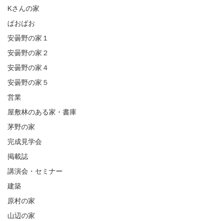
Kさんの家
ぱおぱお
安曇野の家１
安曇野の家２
安曇野の家４
安曇野の家５
営業
屋敷林のある家・書庫
茅野の家
完成見学会
掲載誌
講演会・セミナー
建築
原村の家
山辺の家