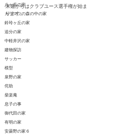
八ヶ岳の家
来週からはクラブユース選手権が始ま
ります。
カラマツの森の中の家
鈴玲ヶ丘の家
追分の家
中軽井沢の家
建物探訪
サッカー
模型
泉野の家
侘助
柴楽庵
息子の事
御代田の家
有明の家
安曇野の家６