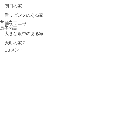
朝日の家
畳リビングのある家
サッカー
薪ストーブ
息子の事
大きな銀杏のある家
大町の家２
コメント
釣り
日記
悠
コメントを追加…
手の届く家
蓼科の家
増改築
写真
大町の家１
半屋外デッキ
アフターケア