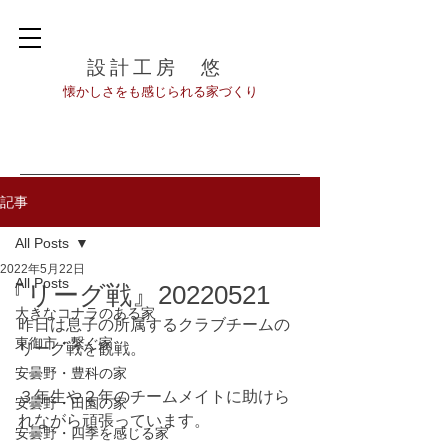
設計工房 悠
​懐かしさをも感じられる家づくり
記事
All Posts
2022年5月22日
All Posts
『リーグ戦』20220521
大きなコナラのある家
昨日は息子の所属するクラブチームの
東御市・繋ぐ家
リーグ戦を観戦。
安曇野・豊科の家
３年生や２年のチームメイトに助けら
安曇野・田園の家
れながら頑張っています。
安曇野・四季を感じる家