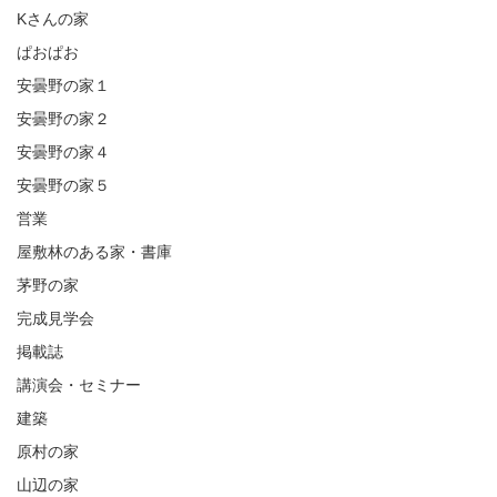
Kさんの家
ぱおぱお
安曇野の家１
安曇野の家２
安曇野の家４
安曇野の家５
営業
屋敷林のある家・書庫
茅野の家
完成見学会
掲載誌
講演会・セミナー
建築
原村の家
山辺の家