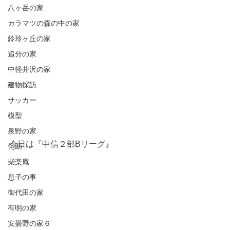
八ヶ岳の家
カラマツの森の中の家
鈴玲ヶ丘の家
追分の家
中軽井沢の家
建物探訪
サッカー
模型
泉野の家
今日は『中信２部Bリーグ』
侘助
柴楽庵
息子の事
御代田の家
有明の家
安曇野の家６