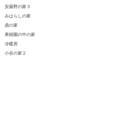
安曇野の家３
みはらしの家
鼎の家
果樹園の中の家
冷暖房
小谷の家２
リーグ戦も残りわずか
ハードな日程が続きますが、頑張って
います・・・
息子の事