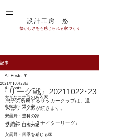
設計工房 悠
​懐かしさをも感じられる家づくり
記事
All Posts
2021年10月23日
All Posts
『リーグ戦』20211022･23
大きなコナラのある家
息子の所属するサッカークラブは、週
東御市・繋ぐ家
末はリーグ戦が続きます。
安曇野・豊科の家
昨晩は『Ｕ１３ナイターリーグ』
安曇野・田園の家
安曇野・四季を感じる家