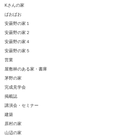
Kさんの家
ぱおぱお
安曇野の家１
安曇野の家２
安曇野の家４
安曇野の家５
営業
屋敷林のある家・書庫
茅野の家
完成見学会
掲載誌
講演会・セミナー
建築
原村の家
山辺の家