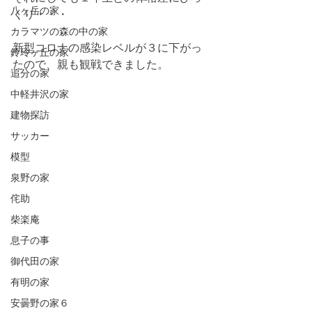
八ヶ岳の家
くり・・・
カラマツの森の中の家
新型コロナの感染レベルが３に下がっ
鈴玲ヶ丘の家
たので、親も観戦できました。
追分の家
中軽井沢の家
建物探訪
サッカー
模型
泉野の家
侘助
柴楽庵
息子の事
御代田の家
有明の家
安曇野の家６