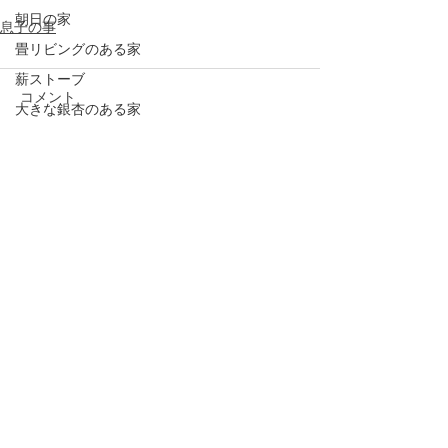
朝日の家
息子の事
畳リビングのある家
薪ストーブ
コメント
大きな銀杏のある家
大町の家２
釣り
コメントを追加…
日記
悠
手の届く家
蓼科の家
増改築
写真
大町の家１
半屋外デッキ
アフターケア