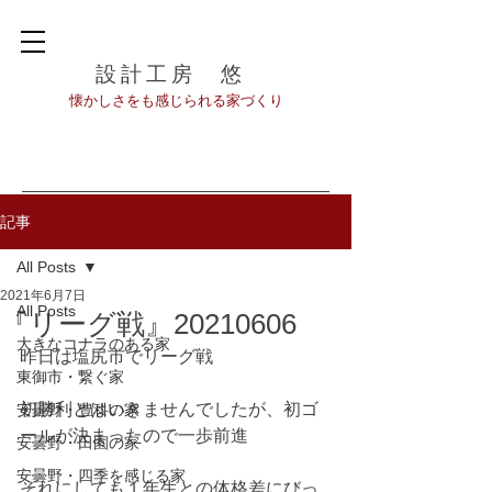
設計工房 悠
​懐かしさをも感じられる家づくり
記事
All Posts
2021年6月7日
All Posts
『リーグ戦』20210606
大きなコナラのある家
昨日は塩尻市でリーグ戦
東御市・繋ぐ家
初勝利とはいきませんでしたが、初ゴ
安曇野・豊科の家
ールが決まったので一歩前進
安曇野・田園の家
安曇野・四季を感じる家
それにしても１年生との体格差にびっ