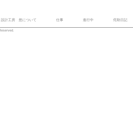
設計工房 悠について
仕事
進行中
侘助日記
eserved.