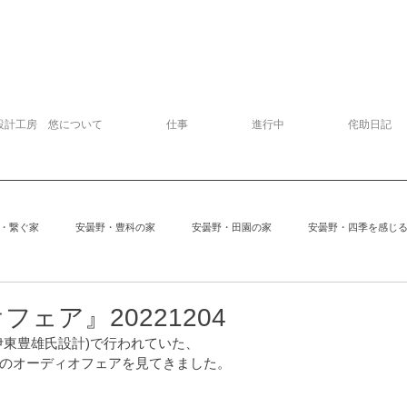
設計工房 悠について
仕事
進行中
侘助日記
・繋ぐ家
安曇野・豊科の家
安曇野・田園の家
安曇野・四季を感じ
追分の家
中軽井沢の家
建物探訪
サッカー
模型
ェア』20221204
伊東豊雄氏設計)で行われていた、
のオーディオフェアを見てきました。
安曇野の家６
Kさんの家
ぱおぱお
安曇野の家１
安曇