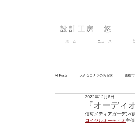
設計工房 悠
ホーム
ニュース
All Posts
大きなコナラのある家
東御市
2022年12月6日
カラマツの森の中の家
鈴玲ヶ丘の家
『オーディオフ
信毎メディアガーデン(
ロイヤルオーディオ
主催
息子の事
御代田の家
有明の家