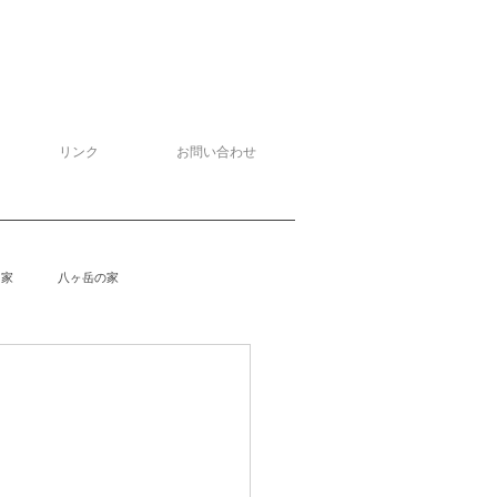
リンク
お問い合わせ
る家
八ヶ岳の家
泉野の家
侘助
柴楽庵
野の家２
安曇野の家４