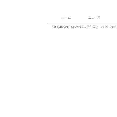
ホーム
ニュース
SINCE2006～Copyright © 設計工房 悠 All Right R