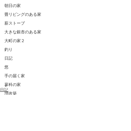
朝日の家
畳リビングのある家
薪ストーブ
大きな銀杏のある家
大町の家２
釣り
日記
悠
手の届く家
蓼科の家
日記
増改築
写真
コメント
大町の家１
半屋外デッキ
アフターケア