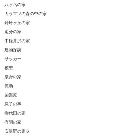
八ヶ岳の家
カラマツの森の中の家
鈴玲ヶ丘の家
追分の家
中軽井沢の家
建物探訪
サッカー
模型
泉野の家
侘助
柴楽庵
息子の事
御代田の家
有明の家
安曇野の家６