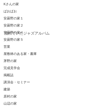
Kさんの家
ぱおぱお
安曇野の家１
安曇野の家２
安曇野の家４
流れていたジャズアルバム
安曇野の家５
営業
屋敷林のある家・書庫
茅野の家
完成見学会
掲載誌
講演会・セミナー
建築
原村の家
山辺の家