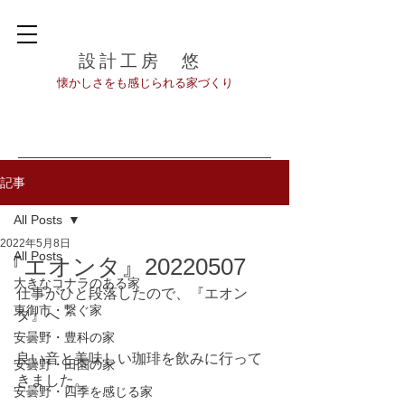
設計工房 悠
​懐かしさをも感じられる家づくり
記事
All Posts
2022年5月8日
All Posts
『エオンタ』20220507
大きなコナラのある家
仕事がひと段落したので、『エオン
東御市・繋ぐ家
タ』へ
安曇野・豊科の家
良い音と美味しい珈琲を飲みに行って
安曇野・田園の家
きました。
安曇野・四季を感じる家